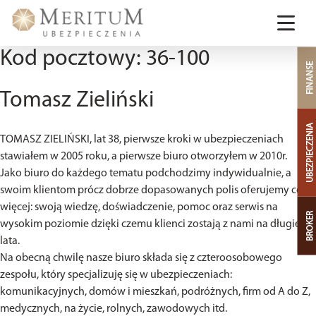
Skip
Kod pocztowy:
36-100
FINANSE
to
content
Tomasz Zieliński
UBEZPIECZENIA
TOMASZ ZIELIŃSKI, lat 38, pierwsze kroki w ubezpieczeniach
stawiałem w 2005 roku, a pierwsze biuro otworzyłem w 2010r.
Jako biuro do każdego tematu podchodzimy indywidualnie, a
swoim klientom prócz dobrze dopasowanych polis oferujemy coś
więcej: swoją wiedzę, doświadczenie, pomoc oraz serwis na
BROKER
wysokim poziomie dzięki czemu klienci zostają z nami na długie
lata.
Na obecną chwilę nasze biuro składa się z czteroosobowego
zespołu, który specjalizuję się w ubezpieczeniach:
komunikacyjnych, domów i mieszkań, podróżnych, firm od A do Z,
medycznych, na życie, rolnych, zawodowych itd.